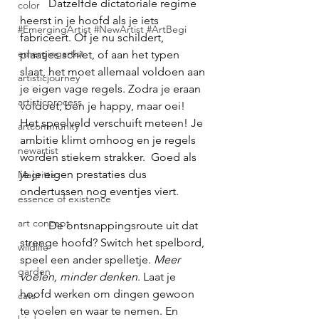
	Datzelfde dictatoriale regime 
color
heerst in je hoofd als je iets 
#EmergingArtist #NewArtist #ArtBegi
fabriceert. Of je nu schildert, 
emergingartist
plaatjes schiet, of aan het typen 
slaat, het moet allemaal voldoen aan 
artisticjourney
je eigen vage regels. Zodra je eraan 
artisticprocess
voldoet, ben je happy, maar oei! 
Het speelveld verschuift meteen! Je 
artcommunity
ambitie klimt omhoog en je regels 
newartist
worden stiekem strakker.  Goed als 
je je eigen prestaties dus 
Magritte
ondertussen nog eventjes viert.  
essence of existence
art concept
	De ontsnappingsroute uit dat 
strenge hoofd? Switch het spelbord, 
wildlife
speel een ander spelletje. 
Meer 
garden
voelen, minder denken
. Laat je 
hoofd werken om dingen gewoon 
cats
te voelen en waar te nemen. En 