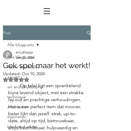
Post
Alle blogposts
ericafraaije
Alle blogposts
Jan 21, 2024
Gek spel maar het werkt!
Rainer Maria Rilke
Updated:
Oct 10, 2024
accept
Rated NaN out of 5 stars.
	Op tafel ligt een sprankelend 
art and phylosophy
bijna levend object, met een strakke 
technique
lay-out en prachtige verhoudingen. 
Het is een perfect item dat mooier, 
art practice
beter lijkt dan jezelf: strak, up-to-
inspiration
date, altijd op tijd, betrouwbaar, 
black and white
altijd beschikbaar, hulpvaardig en 