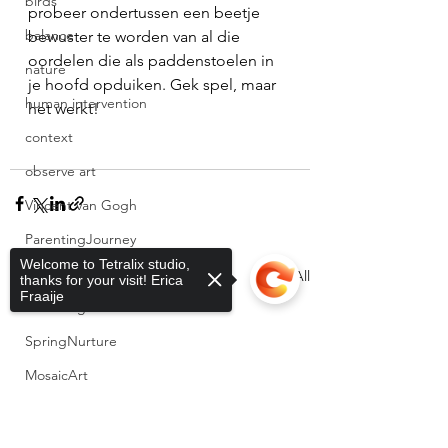
birds
probeer ondertussen een beetje 
balance
bewuster te worden van al die 
oordelen die als paddenstoelen in 
nature
je hoofd opduiken. Gek spel, maar 
human intervention
het werkt!
context
observe art
Vincent van Gogh
ParentingJourney
Welcome to Tetralix studio,
InspiredByNature
See All
Recent Posts
thanks for your visit! Erica
Fraaije
ParentingAndArt
SpringNurture
MosaicArt
ArtWithAStory
Sorry, the checkout page does not
CreativeExpression