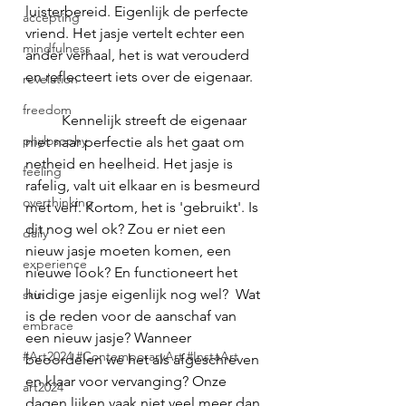
luisterbereid. Eigenlijk de perfecte 
accepting
vriend. Het jasje vertelt echter een 
mindfulness
ander verhaal, het is wat verouderd 
en reflecteert iets over de eigenaar. 
revelation
freedom
	Kennelijk streeft de eigenaar 
phylosophy
niet naar perfectie als het gaat om 
netheid en heelheid. Het jasje is 
feeling
rafelig, valt uit elkaar en is besmeurd 
overthinking
met verf. Kortom, het is 'gebruikt'. Is 
dit nog wel ok? Zou er niet een 
daily
nieuw jasje moeten komen, een 
experience
nieuwe look? En functioneert het 
huidige jasje eigenlijk nog wel?  Wat 
skin
is de reden voor de aanschaf van 
embrace
een nieuw jasje? Wanneer 
#Art2024 #ContemporaryArt #InstaArt
beoordelen we het als afgeschreven 
en klaar voor vervanging? Onze 
art2024
dagen lijken vaak niet veel meer dan 