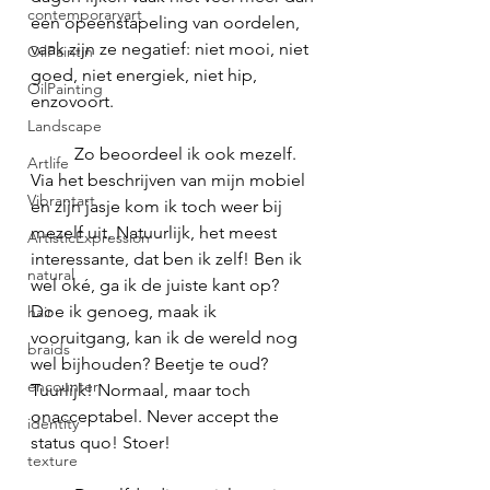
contemporaryart
een opeenstapeling van oordelen, 
vaak zijn ze negatief: niet mooi, niet 
OilPaintin
goed, niet energiek, niet hip, 
OilPainting
enzovoort. 
Landscape
	Zo beoordeel ik ook mezelf.  
Artlife
Via het beschrijven van mijn mobiel 
Vibrantart
en zijn jasje kom ik toch weer bij 
mezelf uit. Natuurlijk, het meest 
ArtisticExpression
interessante, dat ben ik zelf! Ben ik 
natural
wel oké, ga ik de juiste kant op? 
Doe ik genoeg, maak ik 
hair
vooruitgang, kan ik de wereld nog 
braids
wel bijhouden? Beetje te oud? 
encounter
Tuurlijk! Normaal, maar toch 
onacceptabel. Never accept the 
identity
status quo! Stoer!
texture